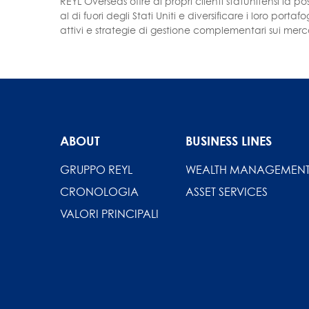
REYL Overseas offre ai propri clienti statunitensi la pos
al di fuori degli Stati Uniti e diversificare i loro porta
attivi e strategie di gestione complementari sui mercat
ABOUT
BUSINESS LINES
GRUPPO REYL
WEALTH MANAGEMEN
CRONOLOGIA
ASSET SERVICES
VALORI PRINCIPALI