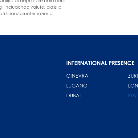
sibilità di depositare i loro beni
fogli includendo valute, classi di
i finanziari internazionali.
INTERNATIONAL PRESENCE
T
GINEVRA
ZUR
LUGANO
LO
DUBAI
STAT