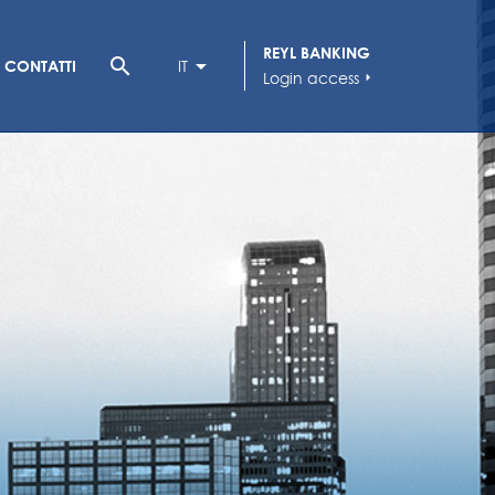
REYL BANKING
search
CONTATTI
IT
Login access
arrow_right