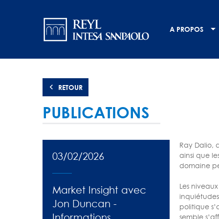
Aller
Navigation
au
contenu
principale
A PROPOS
principal
RETOUR
PUBLICATIONS
Ray Dalio, 
03/02/2026
ainsi que l
domaine peu
Les niveaux
Market Insight avec
inquiétudes
Jon Duncan -
politique s
Informations
semble s’aff