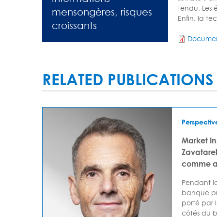
tendu. Les 
mensongères, risques
Enfin, la te
croissants
Documen
RELATED PUBLICATIONS
Perspectiv
Market I
Zavatarell
comme av
Pendant lo
banque pr
porté par 
côtés du bi