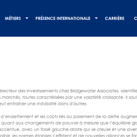
MÉTIERS
PRÉSENCE INTERNATIONALE
CARRIÈRE
C
directeur des investissements chez Bridgewater Associates, identif
es marchés, toutes caractérisées par une volatilité croissante. Il
t entraîner une instabilité dans d'autres.
 d’endettement et les coûts liés au paiement de la dette augme
 quant aux changements de pouvoir à mesure que l’équilibre global
’accentue, avec un fossé gauche‑droite qui se creuse et une aver
aiblir, les normes établies s’effritent et de nouvelles alliances s