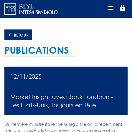
Aller
lock
au
contenu
principal
RETOUR
PUBLICATIONS
12/11/2025
Market Insight avec Jack Loudoun -
Les Etats-Unis, toujours en tête
La Première ministre italienne Giorgia Meloni a récemment
déclaré : « Les États-Unis innovent, l’Europe régule et la