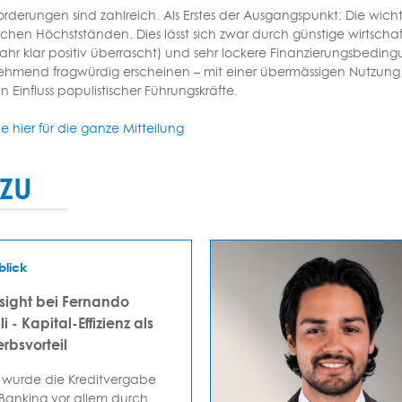
orderungen sind zahlreich. Als Erstes der Ausgangspunkt: Die wich
rischen Höchstständen. Dies lässt sich zwar durch günstige wirt
Jahr klar positiv überrascht) und sehr lockere Finanzierungsbedin
hmend fragwürdig erscheinen – mit einer übermässigen Nutzung f
Einfluss populistischer Führungskräfte.
ie hier für die ganze Mitteilung
ZU
blick
sight bei Fernando
i - Kapital-Effizienz als
rbsvorteil
 wurde die Kreditvergabe
 Banking vor allem durch