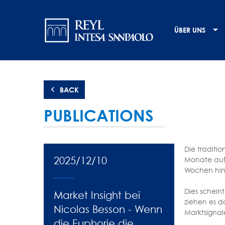
Direkt
Navigation
zum
Inhalt
principale
ÜBER UNS
BACK
PUBLICATIONS
Die traditi
2025/12/10
Monate aufg
Wochen hinf
Dies schein
Market Insight bei
ziehen es d
Nicolas Besson - Wenn
Marktsignal
die Euphorie die