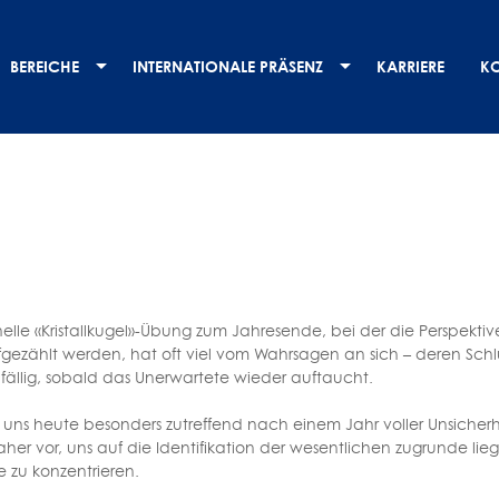
BEREICHE
INTERNATIONALE PRÄSENZ
KARRIERE
K
onelle «Kristallkugel»-Übung zum Jahresende, bei der die Perspe
ezählt werden, hat oft viel vom Wahrsagen an sich – deren Schl
ällig, sobald das Unerwartete wieder auftaucht.
t uns heute besonders zutreffend nach einem Jahr voller Unsich
aher vor, uns auf die Identifikation der wesentlichen zugrunde 
e zu konzentrieren.