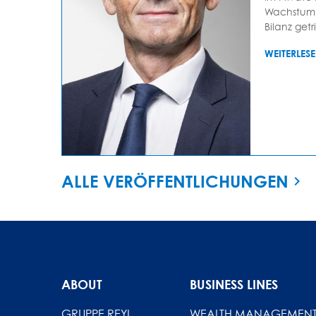
Wachstum 
Bilanz getr
WEITERLES
ALLE VERÖFFENTLICHUNGEN
ABOUT
BUSINESS LINES
GRUPPE REYL
WEALTH MANAGEMEN