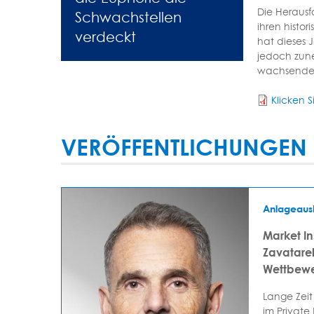
Die Herausf
Schwachstellen
ihren histo
verdeckt
hat dieses 
jedoch zune
wachsenden 
Klicken S
VERÖFFENTLICHUNGEN 
Anlageaus
Market In
Zavatarell
Wettbewe
Lange Zeit
im Private